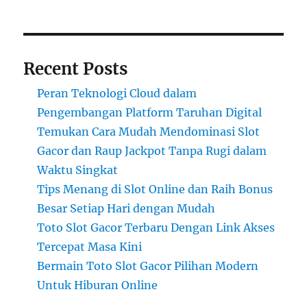
Recent Posts
Peran Teknologi Cloud dalam
Pengembangan Platform Taruhan Digital
Temukan Cara Mudah Mendominasi Slot
Gacor dan Raup Jackpot Tanpa Rugi dalam
Waktu Singkat
Tips Menang di Slot Online dan Raih Bonus
Besar Setiap Hari dengan Mudah
Toto Slot Gacor Terbaru Dengan Link Akses
Tercepat Masa Kini
Bermain Toto Slot Gacor Pilihan Modern
Untuk Hiburan Online