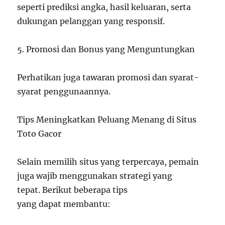
seperti prediksi angka, hasil keluaran, serta
dukungan pelanggan yang responsif.
5. Promosi dan Bonus yang Menguntungkan
Perhatikan juga tawaran promosi dan syarat-
syarat penggunaannya.
Tips Meningkatkan Peluang Menang di Situs
Toto Gacor
Selain memilih situs yang terpercaya, pemain
juga wajib menggunakan strategi yang
tepat. Berikut beberapa tips
yang dapat membantu: