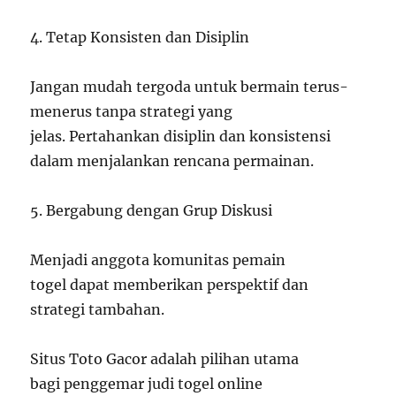
4. Tetap Konsisten dan Disiplin
Jangan mudah tergoda untuk bermain terus-
menerus tanpa strategi yang
jelas. Pertahankan disiplin dan konsistensi
dalam menjalankan rencana permainan.
5. Bergabung dengan Grup Diskusi
Menjadi anggota komunitas pemain
togel dapat memberikan perspektif dan
strategi tambahan.
Situs Toto Gacor adalah pilihan utama
bagi penggemar judi togel online