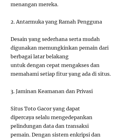
menangan mereka.
2. Antarmuka yang Ramah Pengguna
Desain yang sederhana serta mudah
digunakan memungkinkan pemain dari
berbagai latar belakang
untuk dengan cepat mengakses dan
memahami setiap fitur yang ada di situs.
3. Jaminan Keamanan dan Privasi
Situs Toto Gacor yang dapat
dipercaya selalu mengedepankan
pelindungan data dan transaksi
pemain. Dengan sistem enkripsi dan