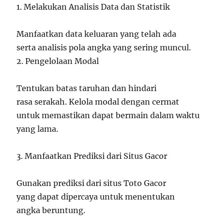
1. Melakukan Analisis Data dan Statistik
Manfaatkan data keluaran yang telah ada
serta analisis pola angka yang sering muncul.
2. Pengelolaan Modal
Tentukan batas taruhan dan hindari
rasa serakah. Kelola modal dengan cermat
untuk memastikan dapat bermain dalam waktu
yang lama.
3. Manfaatkan Prediksi dari Situs Gacor
Gunakan prediksi dari situs Toto Gacor
yang dapat dipercaya untuk menentukan
angka beruntung.