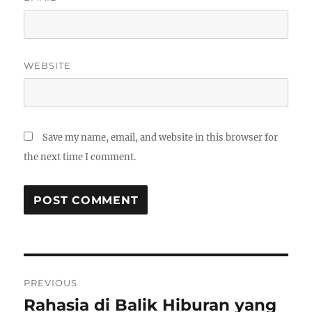
WEBSITE
Save my name, email, and website in this browser for
the next time I comment.
Post
PREVIOUS
navigation
Rahasia di Balik Hiburan yang
Previous