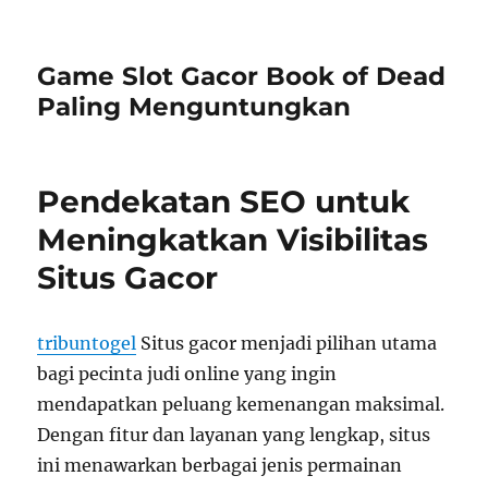
Game Slot Gacor Book of Dead
Paling Menguntungkan
Pendekatan SEO untuk
Meningkatkan Visibilitas
Situs Gacor
tribuntogel
Situs gacor menjadi pilihan utama
bagi pecinta judi online yang ingin
mendapatkan peluang kemenangan maksimal.
Dengan fitur dan layanan yang lengkap, situs
ini menawarkan berbagai jenis permainan