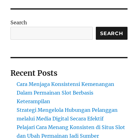
Search
SEARCH
Recent Posts
Cara Menjaga Konsistensi Kemenangan
Dalam Permainan Slot Berbasis
Keterampilan
Strategi Mengelola Hubungan Pelanggan
melalui Media Digital Secara Efektif
Pelajari Cara Menang Konsisten di Situs Slot
dan Ubah Permainan Jadi Sumber