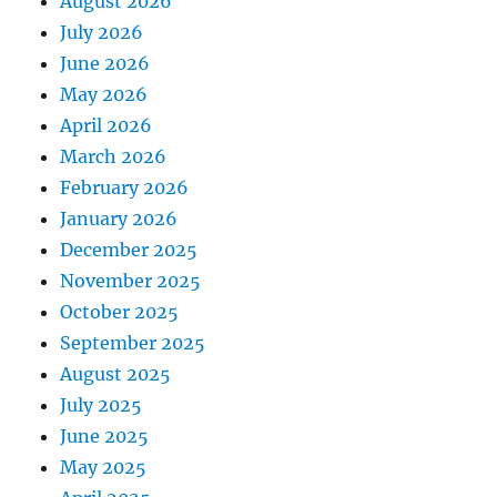
August 2026
July 2026
June 2026
May 2026
April 2026
March 2026
February 2026
January 2026
December 2025
November 2025
October 2025
September 2025
August 2025
July 2025
June 2025
May 2025