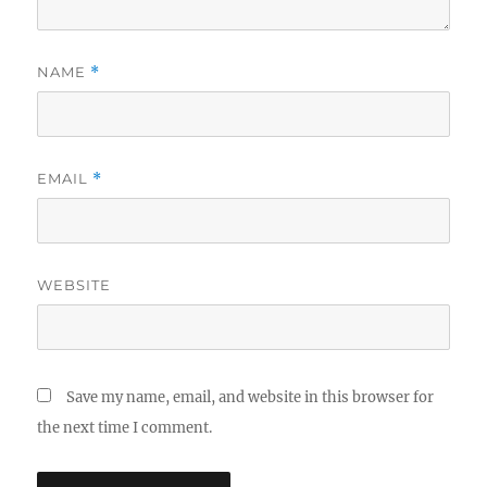
NAME
*
EMAIL
*
WEBSITE
Save my name, email, and website in this browser for
the next time I comment.