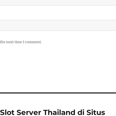
 the next time I comment.
lot Server Thailand di Situs