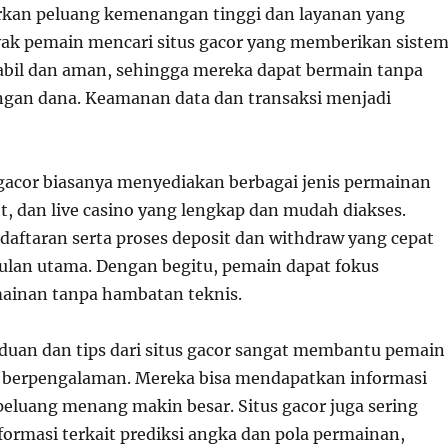
kan peluang kemenangan tinggi dan layanan yang
yak pemain mencari situs gacor yang memberikan siste
abil dan aman, sehingga mereka dapat bermain tanpa
ngan dana. Keamanan data dan transaksi menjadi
s gacor biasanya menyediakan berbagai jenis permainan
lot, dan live casino yang lengkap dan mudah diakses.
ftaran serta proses deposit dan withdraw yang cepat
lan utama. Dengan begitu, pemain dapat fokus
ainan tanpa hambatan teknis.
uan dan tips dari situs gacor sangat membantu pemain
berpengalaman. Mereka bisa mendapatkan informasi
 peluang menang makin besar. Situs gacor juga sering
ormasi terkait prediksi angka dan pola permainan,