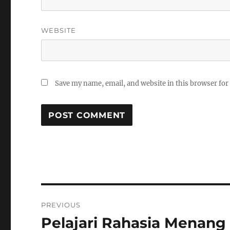
WEBSITE
Save my name, email, and website in this browser for
Post
PREVIOUS
navigation
Pelajari Rahasia Menang S
Previous