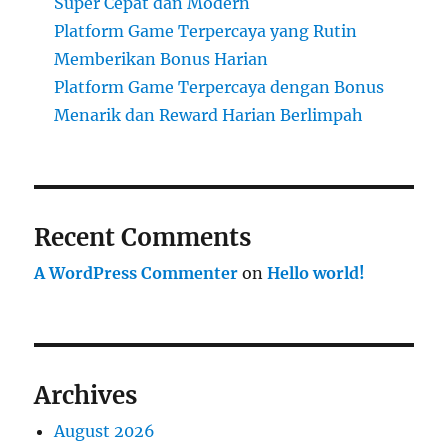
Super Cepat dan Modern
Platform Game Terpercaya yang Rutin
Memberikan Bonus Harian
Platform Game Terpercaya dengan Bonus
Menarik dan Reward Harian Berlimpah
Recent Comments
A WordPress Commenter
on
Hello world!
Archives
August 2026