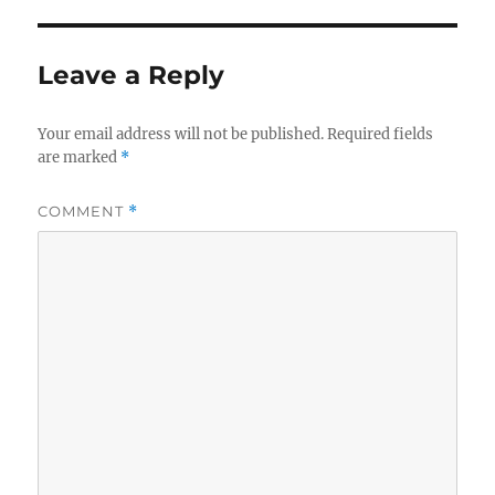
Leave a Reply
Your email address will not be published.
Required fields
are marked
*
COMMENT
*