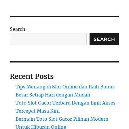
Search
SEARCH
Recent Posts
Tips Menang di Slot Online dan Raih Bonus
Besar Setiap Hari dengan Mudah
Toto Slot Gacor Terbaru Dengan Link Akses
Tercepat Masa Kini
Bermain Toto Slot Gacor Pilihan Modern
Untuk Hiburan Online