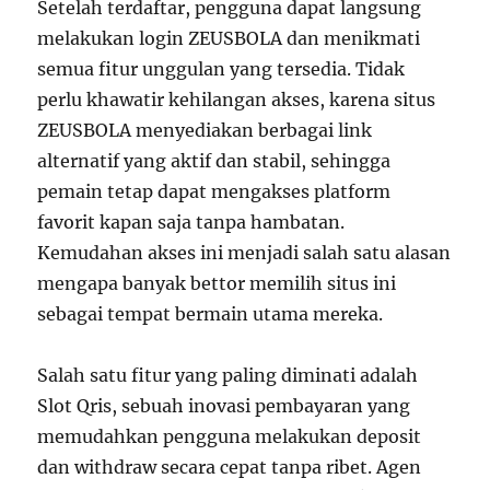
Setelah terdaftar, pengguna dapat langsung
melakukan login ZEUSBOLA dan menikmati
semua fitur unggulan yang tersedia. Tidak
perlu khawatir kehilangan akses, karena situs
ZEUSBOLA menyediakan berbagai link
alternatif yang aktif dan stabil, sehingga
pemain tetap dapat mengakses platform
favorit kapan saja tanpa hambatan.
Kemudahan akses ini menjadi salah satu alasan
mengapa banyak bettor memilih situs ini
sebagai tempat bermain utama mereka.
Salah satu fitur yang paling diminati adalah
Slot Qris, sebuah inovasi pembayaran yang
memudahkan pengguna melakukan deposit
dan withdraw secara cepat tanpa ribet. Agen