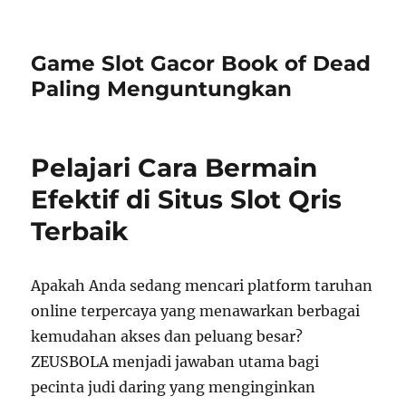
Game Slot Gacor Book of Dead
Paling Menguntungkan
Pelajari Cara Bermain
Efektif di Situs Slot Qris
Terbaik
Apakah Anda sedang mencari platform taruhan
online terpercaya yang menawarkan berbagai
kemudahan akses dan peluang besar?
ZEUSBOLA menjadi jawaban utama bagi
pecinta judi daring yang menginginkan