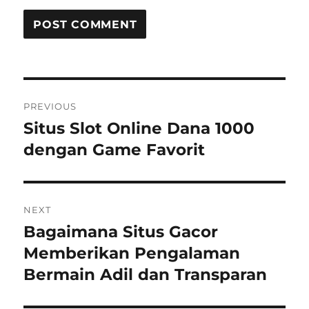
Post
PREVIOUS
navigation
Situs Slot Online Dana 1000
Previous
post:
dengan Game Favorit
NEXT
Bagaimana Situs Gacor
Next
post:
Memberikan Pengalaman
Bermain Adil dan Transparan