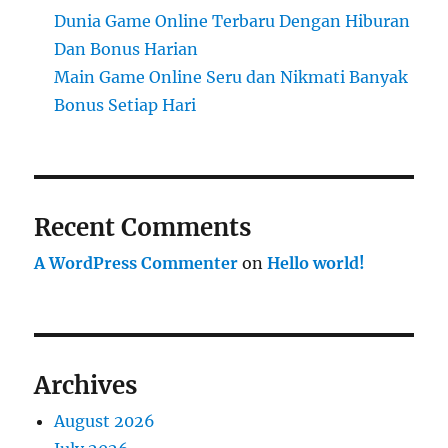
Dunia Game Online Terbaru Dengan Hiburan
Dan Bonus Harian
Main Game Online Seru dan Nikmati Banyak
Bonus Setiap Hari
Recent Comments
A WordPress Commenter
on
Hello world!
Archives
August 2026