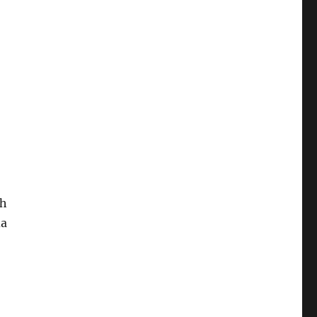
ih
da