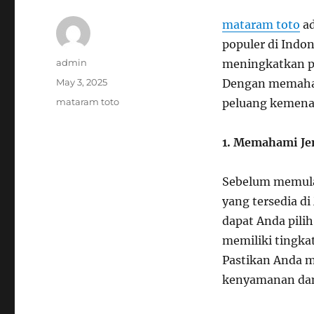
mataram toto
ad
populer di Indo
Author
admin
meningkatkan p
Posted
May 3, 2025
Dengan memaham
on
Tags
mataram toto
peluang kemena
1. Memahami Je
Sebelum memula
yang tersedia d
dapat Anda pili
memiliki tingka
Pastikan Anda m
kenyamanan dan