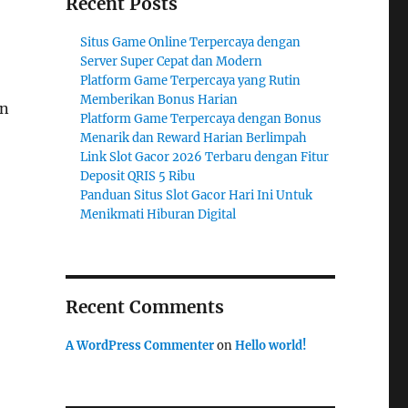
Recent Posts
Situs Game Online Terpercaya dengan
Server Super Cepat dan Modern
Platform Game Terpercaya yang Rutin
Memberikan Bonus Harian
an
Platform Game Terpercaya dengan Bonus
Menarik dan Reward Harian Berlimpah
Link Slot Gacor 2026 Terbaru dengan Fitur
Deposit QRIS 5 Ribu
Panduan Situs Slot Gacor Hari Ini Untuk
Menikmati Hiburan Digital
Recent Comments
A WordPress Commenter
on
Hello world!