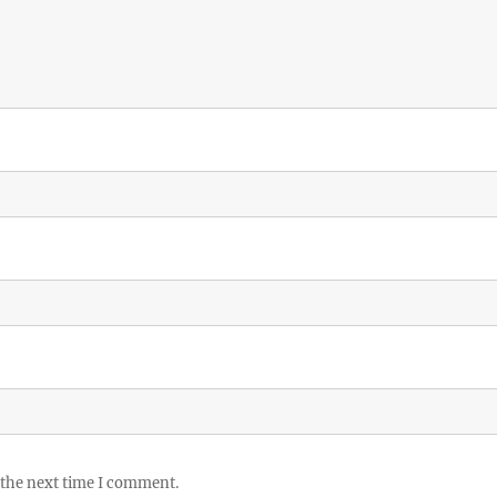
 the next time I comment.