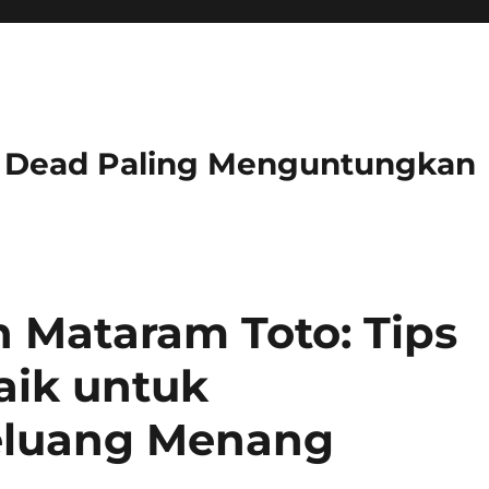
f Dead Paling Menguntungkan
 Mataram Toto: Tips
aik untuk
eluang Menang