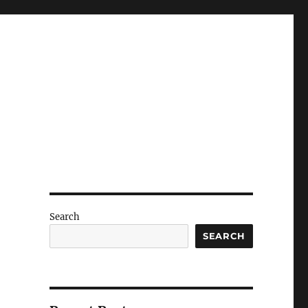
Search
SEARCH