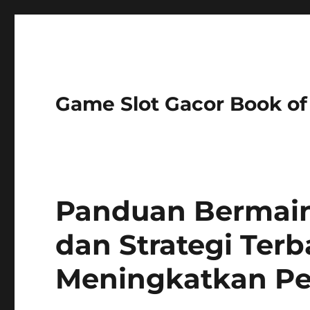
Game Slot Gacor Book o
Panduan Bermain
dan Strategi Terb
Meningkatkan P