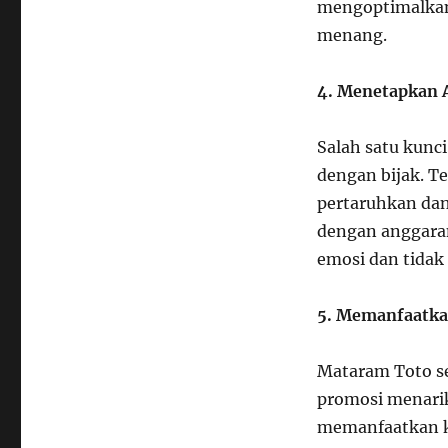
mengoptimalkan
menang.
4. Menetapkan 
Salah satu kunc
dengan bijak. T
pertaruhkan dan
dengan anggara
emosi dan tidak
5. Memanfaatka
Mataram Toto s
promosi menarik
memanfaatkan k