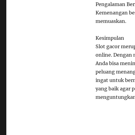
Pengalaman Be
Kemenangan ber
memuaskan.
Kesimpulan
Slot gacor meru
online. Dengan 
Anda bisa meni
peluang menang
ingat untuk ber
yang baik agar
menguntungkan