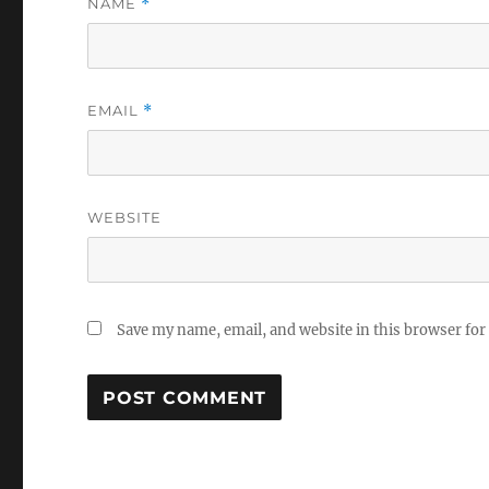
NAME
*
EMAIL
*
WEBSITE
Save my name, email, and website in this browser for