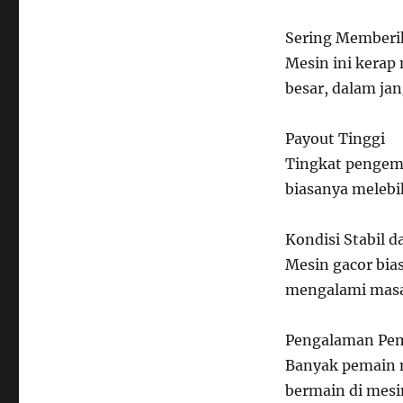
Sering Member
Mesin ini kera
besar, dalam ja
Payout Tinggi
Tingkat pengemb
biasanya melebi
Kondisi Stabil 
Mesin gacor bias
mengalami masa
Pengalaman Pe
Banyak pemain 
bermain di mesi