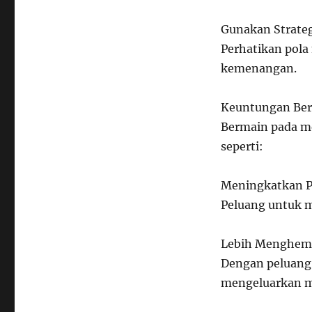
Gunakan Strate
Perhatikan pola
kemenangan.
Keuntungan Ber
Bermain pada m
seperti:
Meningkatkan 
Peluang untuk m
Lebih Menghem
Dengan peluang 
mengeluarkan mo