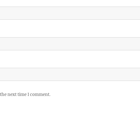
 the next time I comment.