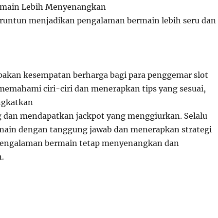
rmain Lebih Menyenangkan
untun menjadikan pengalaman bermain lebih seru dan
pakan kesempatan berharga bagi para penggemar slot
memahami ciri-ciri dan menerapkan tips yang sesuai,
ngkatkan
 dan mendapatkan jackpot yang menggiurkan. Selalu
main dengan tanggung jawab dan menerapkan strategi
 pengalaman bermain tetap menyenangkan dan
.