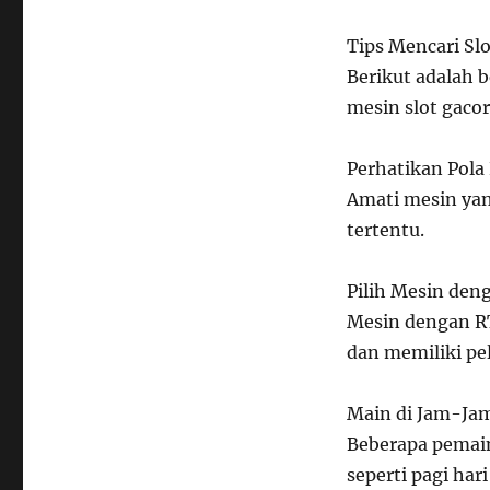
Tips Mencari Sl
Berikut adalah
mesin slot gacor
Perhatikan Pol
Amati mesin ya
tertentu.
Pilih Mesin den
Mesin dengan R
dan memiliki pe
Main di Jam-Ja
Beberapa pemain
seperti pagi har