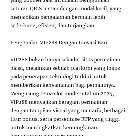
yang populer saat ini adalah penggunaan
setoran QRIS instan dengan modal kecil, yang
menjadikan pengalaman bermain lebih
sederhana, efisien, dan terjangkau.
Pengenalan VIP288 Dengan Inovasi Baru
VIP288 bukan hanya sekadar situs permainan
biasa, melainkan sebuah platform yang fokus
pada penerapan teknologi terkini untuk
memberikan kenyamanan bagi pemainnya.
Mengusung tema slot modern tahun 2025,
VIP288 menyajikan beragam permainan
dengan tampilan visual yang menarik, berbagai
fitur bonus, serta persentase RTP yang tinggi
untuk meningkatkan kemungkinan