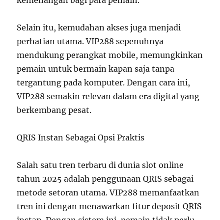
kemenangan bagi para pemain.
Selain itu, kemudahan akses juga menjadi
perhatian utama. VIP288 sepenuhnya
mendukung perangkat mobile, memungkinkan
pemain untuk bermain kapan saja tanpa
tergantung pada komputer. Dengan cara ini,
VIP288 semakin relevan dalam era digital yang
berkembang pesat.
QRIS Instan Sebagai Opsi Praktis
Salah satu tren terbaru di dunia slot online
tahun 2025 adalah penggunaan QRIS sebagai
metode setoran utama. VIP288 memanfaatkan
tren ini dengan menawarkan fitur deposit QRIS