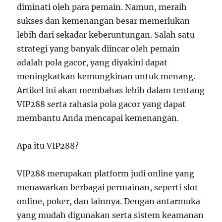
diminati oleh para pemain. Namun, meraih
sukses dan kemenangan besar memerlukan
lebih dari sekadar keberuntungan. Salah satu
strategi yang banyak diincar oleh pemain
adalah pola gacor, yang diyakini dapat
meningkatkan kemungkinan untuk menang.
Artikel ini akan membahas lebih dalam tentang
VIP288 serta rahasia pola gacor yang dapat
membantu Anda mencapai kemenangan.
Apa itu VIP288?
VIP288 merupakan platform judi online yang
menawarkan berbagai permainan, seperti slot
online, poker, dan lainnya. Dengan antarmuka
yang mudah digunakan serta sistem keamanan