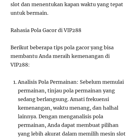
slot dan menentukan kapan waktu yang tepat
untuk bermain.
Rahasia Pola Gacor di VIP288
Berikut beberapa tips pola gacor yang bisa
membantu Anda meraih kemenangan di
VIP288:
Analisis Pola Permainan: Sebelum memulai
permainan, tinjau pola permainan yang
sedang berlangsung. Amati frekuensi
kemenangan, waktu menang, dan halhal
lainnya. Dengan menganalisis pola
permainan, Anda dapat membuat pilihan
yang lebih akurat dalam memilih mesin slot