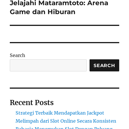
Jelajahi Mataramtoto: Arena
Next
post:
Game dan Hiburan
Search
SEARCH
Recent Posts
Strategi Terbaik Mendapatkan Jackpot
Melimpah dari Slot Online Secara Konsisten