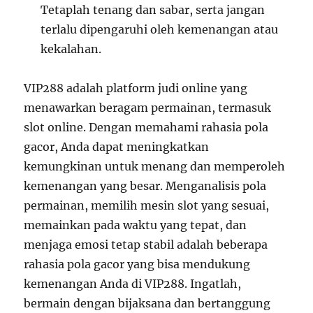
Tetaplah tenang dan sabar, serta jangan
terlalu dipengaruhi oleh kemenangan atau
kekalahan.
VIP288 adalah platform judi online yang
menawarkan beragam permainan, termasuk
slot online. Dengan memahami rahasia pola
gacor, Anda dapat meningkatkan
kemungkinan untuk menang dan memperoleh
kemenangan yang besar. Menganalisis pola
permainan, memilih mesin slot yang sesuai,
memainkan pada waktu yang tepat, dan
menjaga emosi tetap stabil adalah beberapa
rahasia pola gacor yang bisa mendukung
kemenangan Anda di VIP288. Ingatlah,
bermain dengan bijaksana dan bertanggung