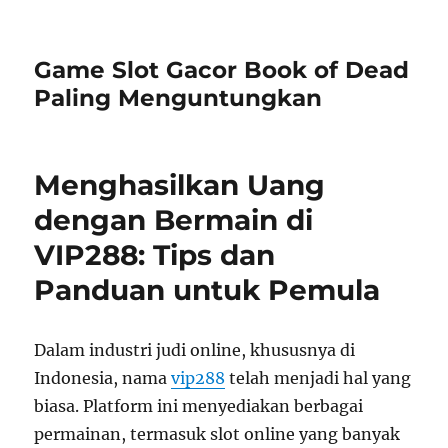
Game Slot Gacor Book of Dead
Paling Menguntungkan
Menghasilkan Uang
dengan Bermain di
VIP288: Tips dan
Panduan untuk Pemula
Dalam industri judi online, khususnya di
Indonesia, nama
vip288
telah menjadi hal yang
biasa. Platform ini menyediakan berbagai
permainan, termasuk slot online yang banyak