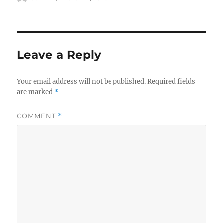
on
Leave a Reply
Your email address will not be published.
Required fields
are marked
*
COMMENT
*