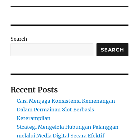
Search
SEARCH
Recent Posts
Cara Menjaga Konsistensi Kemenangan
Dalam Permainan Slot Berbasis
Keterampilan
Strategi Mengelola Hubungan Pelanggan
melalui Media Digital Secara Efektif