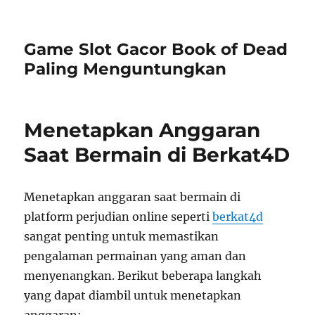
Game Slot Gacor Book of Dead
Paling Menguntungkan
Menetapkan Anggaran
Saat Bermain di Berkat4D
Menetapkan anggaran saat bermain di
platform perjudian online seperti
berkat4d
sangat penting untuk memastikan
pengalaman permainan yang aman dan
menyenangkan. Berikut beberapa langkah
yang dapat diambil untuk menetapkan