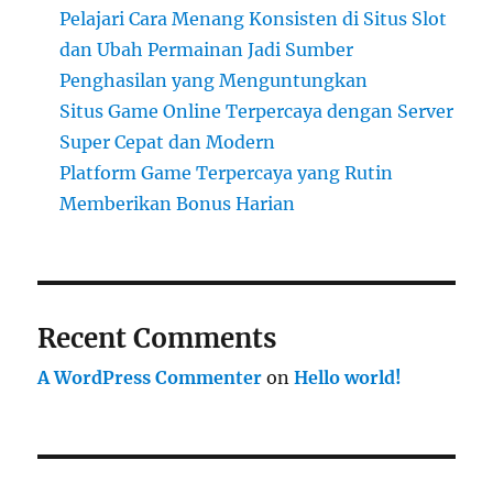
Pelajari Cara Menang Konsisten di Situs Slot
dan Ubah Permainan Jadi Sumber
Penghasilan yang Menguntungkan
Situs Game Online Terpercaya dengan Server
Super Cepat dan Modern
Platform Game Terpercaya yang Rutin
Memberikan Bonus Harian
Recent Comments
A WordPress Commenter
on
Hello world!