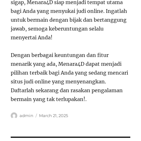
sigap, Menara4D siap menjadi tempat utama
bagi Anda yang menyukai judi online. Ingatlah
untuk bermain dengan bijak dan bertanggung
jawab, semoga keberuntungan selalu
menyertai Anda!
Dengan berbagai keuntungan dan fitur
menarik yang ada, Menara4D dapat menjadi
pilihan terbaik bagi Anda yang sedang mencari
situs judi online yang menyenangkan.
Daftarlah sekarang dan rasakan pengalaman
bermain yang tak terlupakan!.
Author
Posted
admin
March 21, 2025
on