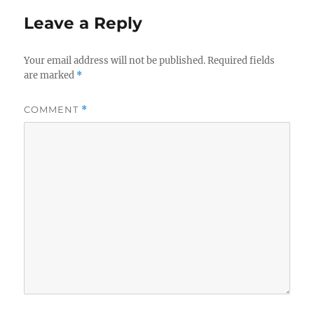
Leave a Reply
Your email address will not be published.
Required fields
are marked
*
COMMENT
*