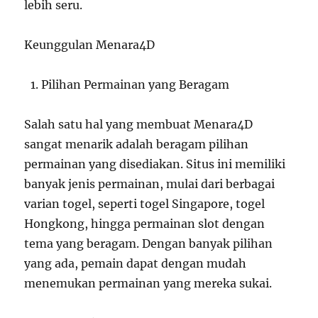
lebih seru.
Keunggulan Menara4D
Pilihan Permainan yang Beragam
Salah satu hal yang membuat Menara4D
sangat menarik adalah beragam pilihan
permainan yang disediakan. Situs ini memiliki
banyak jenis permainan, mulai dari berbagai
varian togel, seperti togel Singapore, togel
Hongkong, hingga permainan slot dengan
tema yang beragam. Dengan banyak pilihan
yang ada, pemain dapat dengan mudah
menemukan permainan yang mereka sukai.