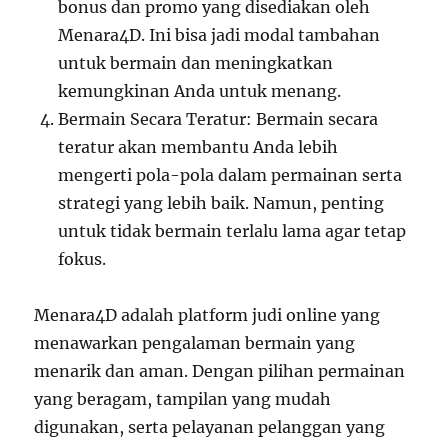
bonus dan promo yang disediakan oleh
Menara4D. Ini bisa jadi modal tambahan
untuk bermain dan meningkatkan
kemungkinan Anda untuk menang.
Bermain Secara Teratur: Bermain secara
teratur akan membantu Anda lebih
mengerti pola-pola dalam permainan serta
strategi yang lebih baik. Namun, penting
untuk tidak bermain terlalu lama agar tetap
fokus.
Menara4D adalah platform judi online yang
menawarkan pengalaman bermain yang
menarik dan aman. Dengan pilihan permainan
yang beragam, tampilan yang mudah
digunakan, serta pelayanan pelanggan yang