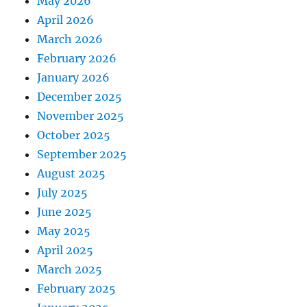
May 2026
April 2026
March 2026
February 2026
January 2026
December 2025
November 2025
October 2025
September 2025
August 2025
July 2025
June 2025
May 2025
April 2025
March 2025
February 2025