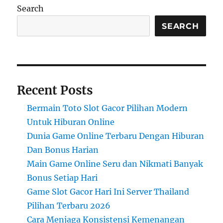
Search
SEARCH
Recent Posts
Bermain Toto Slot Gacor Pilihan Modern
Untuk Hiburan Online
Dunia Game Online Terbaru Dengan Hiburan
Dan Bonus Harian
Main Game Online Seru dan Nikmati Banyak
Bonus Setiap Hari
Game Slot Gacor Hari Ini Server Thailand
Pilihan Terbaru 2026
Cara Menjaga Konsistensi Kemenangan