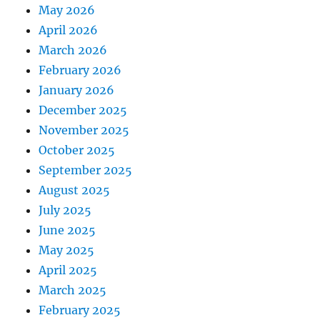
May 2026
April 2026
March 2026
February 2026
January 2026
December 2025
November 2025
October 2025
September 2025
August 2025
July 2025
June 2025
May 2025
April 2025
March 2025
February 2025