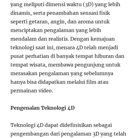
yang meliputi dimensi waktu (3D) yang lebih
dinamis, serta penambahan sensasi fisik
seperti getaran, angin, dan aroma untuk
menciptakan pengalaman yang lebih
mendalam dan realistis. Dengan kemajuan
teknologi saat ini, menara 4D telah menjadi
pusat perhatian di banyak tempat hiburan dan
tempat wisata, membawa pengunjung untuk
merasakan pengalaman yang sebelumnya
hanya bisa didapatkan melalui film atau
permainan video.
Pengenalan Teknologi 4D
Teknologi 4D dapat didefinisikan sebagai
pengembangan dari pengalaman 3D yang telah