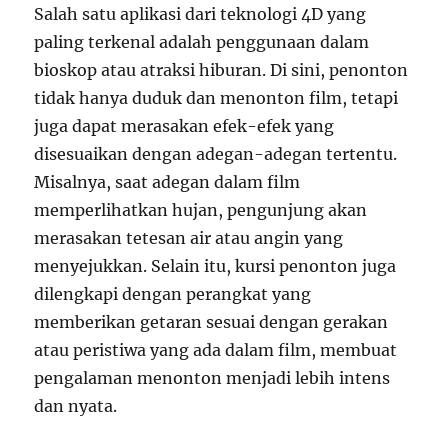
Salah satu aplikasi dari teknologi 4D yang
paling terkenal adalah penggunaan dalam
bioskop atau atraksi hiburan. Di sini, penonton
tidak hanya duduk dan menonton film, tetapi
juga dapat merasakan efek-efek yang
disesuaikan dengan adegan-adegan tertentu.
Misalnya, saat adegan dalam film
memperlihatkan hujan, pengunjung akan
merasakan tetesan air atau angin yang
menyejukkan. Selain itu, kursi penonton juga
dilengkapi dengan perangkat yang
memberikan getaran sesuai dengan gerakan
atau peristiwa yang ada dalam film, membuat
pengalaman menonton menjadi lebih intens
dan nyata.