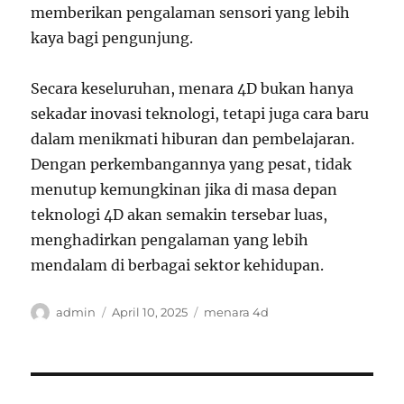
memberikan pengalaman sensori yang lebih
kaya bagi pengunjung.
Secara keseluruhan, menara 4D bukan hanya
sekadar inovasi teknologi, tetapi juga cara baru
dalam menikmati hiburan dan pembelajaran.
Dengan perkembangannya yang pesat, tidak
menutup kemungkinan jika di masa depan
teknologi 4D akan semakin tersebar luas,
menghadirkan pengalaman yang lebih
mendalam di berbagai sektor kehidupan.
Author
Posted
Tags
admin
April 10, 2025
menara 4d
on