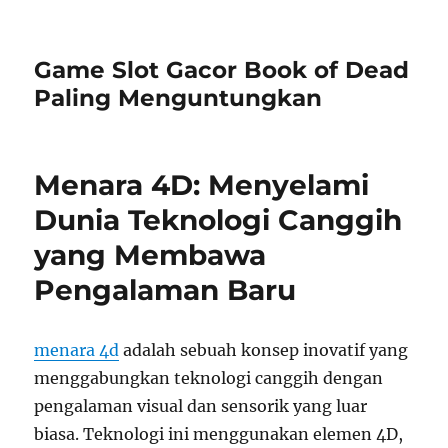
Game Slot Gacor Book of Dead
Paling Menguntungkan
Menara 4D: Menyelami
Dunia Teknologi Canggih
yang Membawa
Pengalaman Baru
menara 4d
adalah sebuah konsep inovatif yang
menggabungkan teknologi canggih dengan
pengalaman visual dan sensorik yang luar
biasa. Teknologi ini menggunakan elemen 4D,