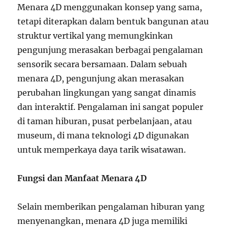
Menara 4D menggunakan konsep yang sama,
tetapi diterapkan dalam bentuk bangunan atau
struktur vertikal yang memungkinkan
pengunjung merasakan berbagai pengalaman
sensorik secara bersamaan. Dalam sebuah
menara 4D, pengunjung akan merasakan
perubahan lingkungan yang sangat dinamis
dan interaktif. Pengalaman ini sangat populer
di taman hiburan, pusat perbelanjaan, atau
museum, di mana teknologi 4D digunakan
untuk memperkaya daya tarik wisatawan.
Fungsi dan Manfaat Menara 4D
Selain memberikan pengalaman hiburan yang
menyenangkan, menara 4D juga memiliki