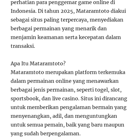
perhatian para penggemar game online di
Indonesia. Di tahun 2025, Mataramtoto diakui
sebagai situs paling terpercaya, menyediakan
berbagai permainan yang menarik dan
menjamin keamanan serta kecepatan dalam
transaksi.
Apa Itu Mataramtoto?
Mataramtoto merupakan platform terkemuka
dalam permainan online yang menawarkan
berbagai jenis permainan, seperti togel, slot,
sportsbook, dan live casino. Situs ini dirancang
untuk memberikan pengalaman bermain yang
menyenangkan, adil, dan menguntungkan
untuk semua pemain, baik yang baru maupun
yang sudah berpengalaman.