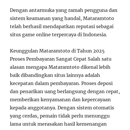
Dengan antarmuka yang ramah pengguna dan
sistem keamanan yang handal, Mataramtoto
telah berhasil mendapatkan reputasi sebagai
situs game online terpercaya di Indonesia.
Keunggulan Mataramtoto di Tahun 2025
Proses Pembayaran Sangat Cepat Salah satu
alasan mengapa Mataramtoto dikenal lebih
baik dibandingkan situs lainnya adalah
kecepatan dalam pembayaran. Proses deposi
dan penarikan uang berlangsung dengan cepat,
memberikan kenyamanan dan kepercayaan
kepada anggotanya. Dengan sistem otomatis
yang cerdas, pemain tidak perlu menunggu
lama untuk merasakan hasil kemenangan