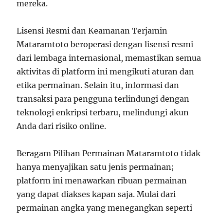
mereka.
Lisensi Resmi dan Keamanan Terjamin
Mataramtoto beroperasi dengan lisensi resmi
dari lembaga internasional, memastikan semua
aktivitas di platform ini mengikuti aturan dan
etika permainan. Selain itu, informasi dan
transaksi para pengguna terlindungi dengan
teknologi enkripsi terbaru, melindungi akun
Anda dari risiko online.
Beragam Pilihan Permainan Mataramtoto tidak
hanya menyajikan satu jenis permainan;
platform ini menawarkan ribuan permainan
yang dapat diakses kapan saja. Mulai dari
permainan angka yang menegangkan seperti