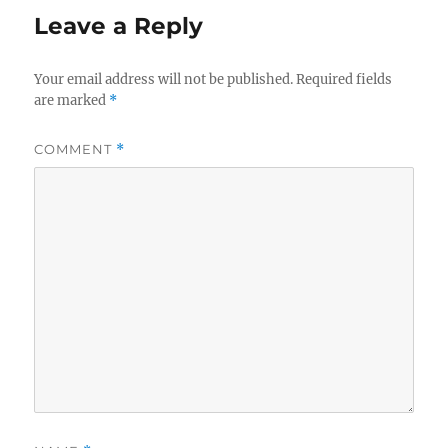
Leave a Reply
Your email address will not be published.
Required fields
are marked
*
COMMENT
*