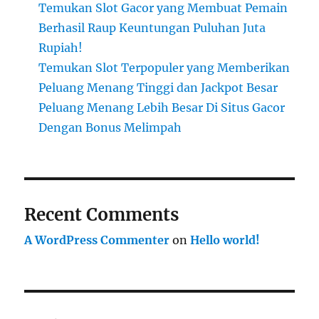
Temukan Slot Gacor yang Membuat Pemain
Berhasil Raup Keuntungan Puluhan Juta
Rupiah!
Temukan Slot Terpopuler yang Memberikan
Peluang Menang Tinggi dan Jackpot Besar
Peluang Menang Lebih Besar Di Situs Gacor
Dengan Bonus Melimpah
Recent Comments
A WordPress Commenter
on
Hello world!