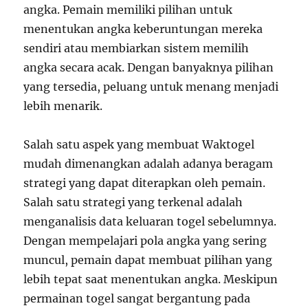
angka. Pemain memiliki pilihan untuk
menentukan angka keberuntungan mereka
sendiri atau membiarkan sistem memilih
angka secara acak. Dengan banyaknya pilihan
yang tersedia, peluang untuk menang menjadi
lebih menarik.
Salah satu aspek yang membuat Waktogel
mudah dimenangkan adalah adanya beragam
strategi yang dapat diterapkan oleh pemain.
Salah satu strategi yang terkenal adalah
menganalisis data keluaran togel sebelumnya.
Dengan mempelajari pola angka yang sering
muncul, pemain dapat membuat pilihan yang
lebih tepat saat menentukan angka. Meskipun
permainan togel sangat bergantung pada