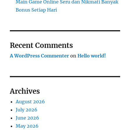
Main Game Online Seru dan Nikmati Banyak
Bonus Setiap Hari
Recent Comments
A WordPress Commenter
on
Hello world!
Archives
August 2026
July 2026
June 2026
May 2026