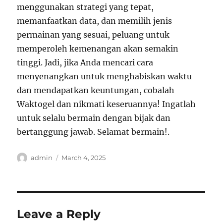
menggunakan strategi yang tepat,
memanfaatkan data, dan memilih jenis
permainan yang sesuai, peluang untuk
memperoleh kemenangan akan semakin
tinggi. Jadi, jika Anda mencari cara
menyenangkan untuk menghabiskan waktu
dan mendapatkan keuntungan, cobalah
Waktogel dan nikmati keseruannya! Ingatlah
untuk selalu bermain dengan bijak dan
bertanggung jawab. Selamat bermain!.
Author
Posted
admin
March 4, 2025
on
Leave a Reply