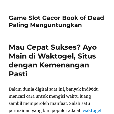
Game Slot Gacor Book of Dead
Paling Menguntungkan
Mau Cepat Sukses? Ayo
Main di Waktogel, Situs
dengan Kemenangan
Pasti
Dalam dunia digital saat ini, banyak individu
mencari cara untuk mengisi waktu luang
sambil memperoleh manfaat. Salah satu
permainan yang kini populer adalah
waktogel