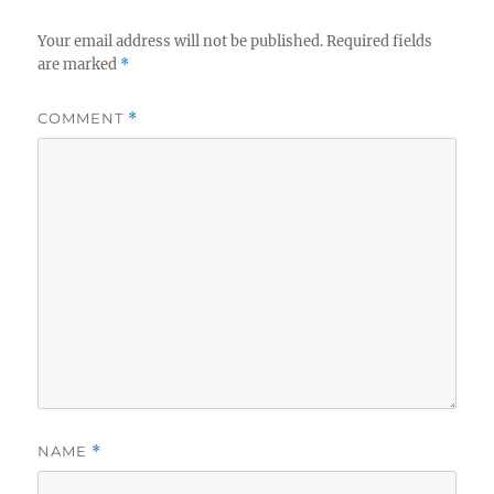
Your email address will not be published.
Required fields
are marked
*
COMMENT
*
NAME
*