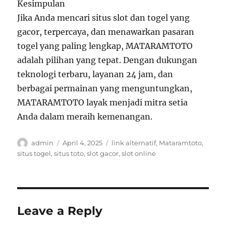
Kesimpulan
Jika Anda mencari situs slot dan togel yang
gacor, terpercaya, dan menawarkan pasaran
togel yang paling lengkap, MATARAMTOTO
adalah pilihan yang tepat. Dengan dukungan
teknologi terbaru, layanan 24 jam, dan
berbagai permainan yang menguntungkan,
MATARAMTOTO layak menjadi mitra setia
Anda dalam meraih kemenangan.
Author
Posted
Tags
admin
April 4, 2025
link alternatif
,
Mataramtoto
,
on
situs togel
,
situs toto
,
slot gacor
,
slot online
Leave a Reply