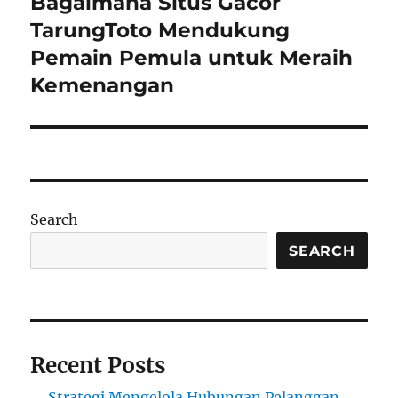
Bagaimana Situs Gacor
Next
post:
TarungToto Mendukung
Pemain Pemula untuk Meraih
Kemenangan
Search
SEARCH
Recent Posts
Strategi Mengelola Hubungan Pelanggan