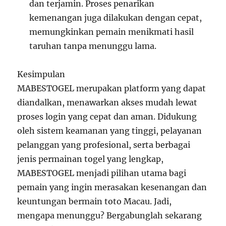
dan terjamin. Proses penarikan
kemenangan juga dilakukan dengan cepat,
memungkinkan pemain menikmati hasil
taruhan tanpa menunggu lama.
Kesimpulan
MABESTOGEL merupakan platform yang dapat
diandalkan, menawarkan akses mudah lewat
proses login yang cepat dan aman. Didukung
oleh sistem keamanan yang tinggi, pelayanan
pelanggan yang profesional, serta berbagai
jenis permainan togel yang lengkap,
MABESTOGEL menjadi pilihan utama bagi
pemain yang ingin merasakan kesenangan dan
keuntungan bermain toto Macau. Jadi,
mengapa menunggu? Bergabunglah sekarang