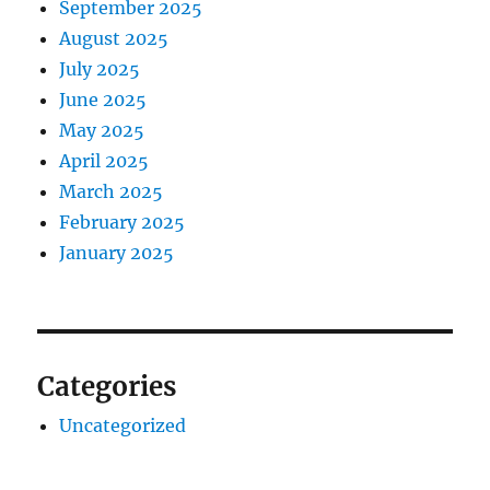
September 2025
August 2025
July 2025
June 2025
May 2025
April 2025
March 2025
February 2025
January 2025
Categories
Uncategorized