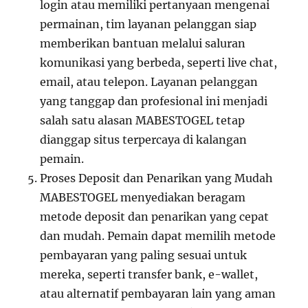
login atau memiliki pertanyaan mengenai
permainan, tim layanan pelanggan siap
memberikan bantuan melalui saluran
komunikasi yang berbeda, seperti live chat,
email, atau telepon. Layanan pelanggan
yang tanggap dan profesional ini menjadi
salah satu alasan MABESTOGEL tetap
dianggap situs terpercaya di kalangan
pemain.
Proses Deposit dan Penarikan yang Mudah
MABESTOGEL menyediakan beragam
metode deposit dan penarikan yang cepat
dan mudah. Pemain dapat memilih metode
pembayaran yang paling sesuai untuk
mereka, seperti transfer bank, e-wallet,
atau alternatif pembayaran lain yang aman