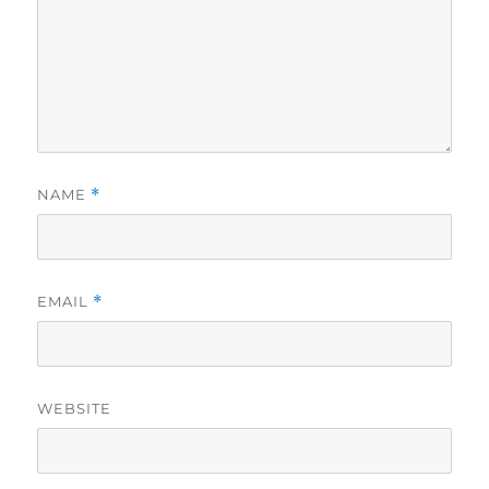
NAME
*
EMAIL
*
WEBSITE