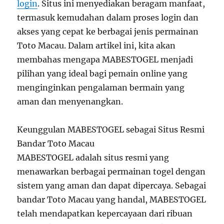
login
. Situs ini menyediakan beragam manfaat,
termasuk kemudahan dalam proses login dan
akses yang cepat ke berbagai jenis permainan
Toto Macau. Dalam artikel ini, kita akan
membahas mengapa MABESTOGEL menjadi
pilihan yang ideal bagi pemain online yang
menginginkan pengalaman bermain yang
aman dan menyenangkan.
Keunggulan MABESTOGEL sebagai Situs Resmi
Bandar Toto Macau
MABESTOGEL adalah situs resmi yang
menawarkan berbagai permainan togel dengan
sistem yang aman dan dapat dipercaya. Sebagai
bandar Toto Macau yang handal, MABESTOGEL
telah mendapatkan kepercayaan dari ribuan