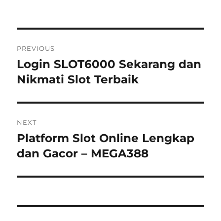
Post
PREVIOUS
navigation
Login SLOT6000 Sekarang dan
Previous
post:
Nikmati Slot Terbaik
NEXT
Platform Slot Online Lengkap
Next
post:
dan Gacor – MEGA388