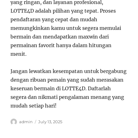
yang ringan, dan layanan profesional,
LOTTE4D adalah pilihan yang tepat. Proses
pendaftaran yang cepat dan mudah
memungkinkan kamu untuk segera memulai
bermain dan mendapatkan maxwin dari
permainan favorit hanya dalam hitungan
menit.
Jangan lewatkan kesempatan untuk bergabung
dengan ribuan pemain yang sudah merasakan
keseruan bermain di LOTTE4D. Daftarlah
segera dan nikmati pengalaman menang yang
mudah setiap hari!
Author
Posted
admin
July 13, 2025
on