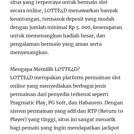
situs yang terpercaya untuk bermain slot
secara online, LOTTE4D menawarkan banyak
keuntungan, termasuk deposit yang mudah
dengan jumlah minimal Rp 5. 000, kesempatan
untuk memenangkan hadiah besar, dan
pengalaman bermain yang aman serta
menyenangkan.
Mengapa Memilih LOTTE4D?
LOTTE4D merupakan platform permainan slot
online yang menyediakan berbagai jenis
permainan dari penyedia terkenal seperti
Pragmatic Play, PG Soft, dan Habanero. Dengan
sistem permainan yang adil dan RTP (Return to
Player) yang tinggi, situs ini sangat menarik
bagi pemain yang ingin mendapatkan jackpot