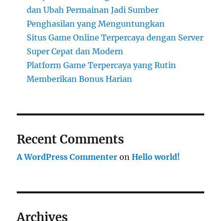
dan Ubah Permainan Jadi Sumber
Penghasilan yang Menguntungkan
Situs Game Online Terpercaya dengan Server
Super Cepat dan Modern
Platform Game Terpercaya yang Rutin
Memberikan Bonus Harian
Recent Comments
A WordPress Commenter
on
Hello world!
Archives