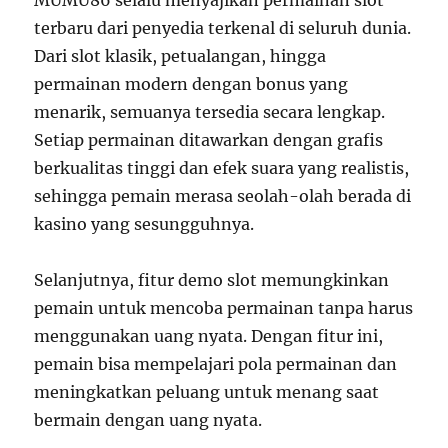
MUMU86 selalu menyajikan permainan slot
terbaru dari penyedia terkenal di seluruh dunia.
Dari slot klasik, petualangan, hingga
permainan modern dengan bonus yang
menarik, semuanya tersedia secara lengkap.
Setiap permainan ditawarkan dengan grafis
berkualitas tinggi dan efek suara yang realistis,
sehingga pemain merasa seolah-olah berada di
kasino yang sesungguhnya.
Selanjutnya, fitur demo slot memungkinkan
pemain untuk mencoba permainan tanpa harus
menggunakan uang nyata. Dengan fitur ini,
pemain bisa mempelajari pola permainan dan
meningkatkan peluang untuk menang saat
bermain dengan uang nyata.