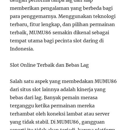
dengan performa tanpa lag dan siap
memberikan pengalaman yang berbeda bagi
para penggemarnya. Menggunakan teknologi
terbaru, fitur lengkap, dan pilihan permainan
terbaik, MUMU86 semakin dikenal sebagai
tempat utama bagi pecinta slot daring di
Indonesia.
Slot Online Terbaik dan Bebas Lag
Salah satu aspek yang membedakan MUMU86
dari situs slot lainnya adalah kinerja yang
bebas dari lag. Banyak pemain merasa
terganggu ketika permainan mereka
terhambat oleh koneksi lambat atau server
yang tidak stabil. Di MUMU86, gangguan