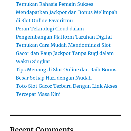
Temukan Rahasia Pemain Sukses
Mendapatkan Jackpot dan Bonus Melimpah
di Slot Online Favoritmu
Peran Teknologi Cloud dalam
Pengembangan Platform Taruhan Digital
Temukan Cara Mudah Mendominasi Slot
Gacor dan Raup Jackpot Tanpa Rugi dalam
Waktu Singkat
Tips Menang di Slot Online dan Raih Bonus
Besar Setiap Hari dengan Mudah
Toto Slot Gacor Terbaru Dengan Link Akses
Tercepat Masa Kini
Recent Comments