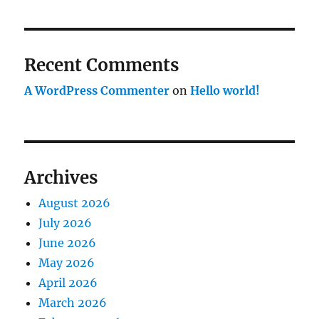
Recent Comments
A WordPress Commenter
on
Hello world!
Archives
August 2026
July 2026
June 2026
May 2026
April 2026
March 2026