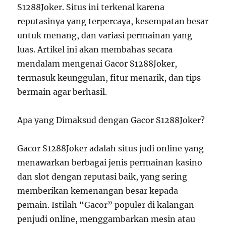
S1288Joker. Situs ini terkenal karena
reputasinya yang terpercaya, kesempatan besar
untuk menang, dan variasi permainan yang
luas. Artikel ini akan membahas secara
mendalam mengenai Gacor S1288Joker,
termasuk keunggulan, fitur menarik, dan tips
bermain agar berhasil.
Apa yang Dimaksud dengan Gacor S1288Joker?
Gacor S1288Joker adalah situs judi online yang
menawarkan berbagai jenis permainan kasino
dan slot dengan reputasi baik, yang sering
memberikan kemenangan besar kepada
pemain. Istilah “Gacor” populer di kalangan
penjudi online, menggambarkan mesin atau