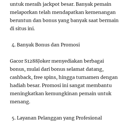
untuk meraih jackpot besar. Banyak pemain
melaporkan telah mendapatkan kemenangan
beruntun dan bonus yang banyak saat bermain
di situs ini.
Banyak Bonus dan Promosi
Gacor S1288Joker menyediakan berbagai
bonus, mulai dari bonus selamat datang,
cashback, free spins, hingga turnamen dengan
hadiah besar. Promosi ini sangat membantu
meningkatkan kemungkinan pemain untuk
menang.
Layanan Pelanggan yang Profesional