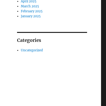
April 2025
March 2025
February 2025
January 2025
Categories
Uncategorized