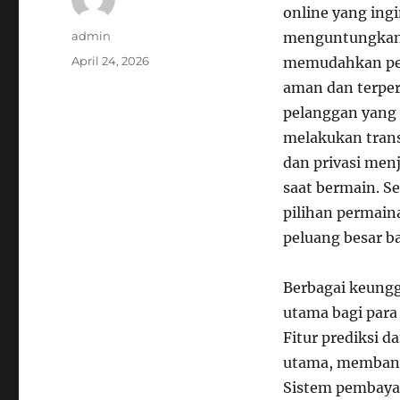
online yang in
Author
admin
menguntungkan. 
Posted
April 24, 2026
memudahkan pem
on
aman dan terper
pelanggan yang
melakukan tran
dan privasi men
saat bermain. Se
pilihan permain
peluang besar 
Berbagai keungg
utama bagi para
Fitur prediksi d
utama, membant
Sistem pembaya