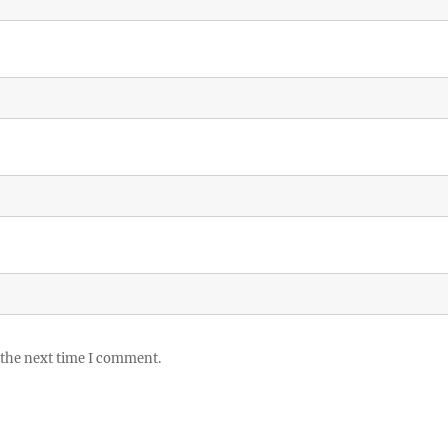
 the next time I comment.