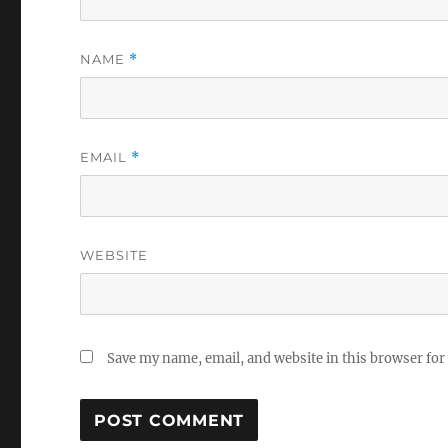
NAME
*
EMAIL
*
WEBSITE
Save my name, email, and website in this browser for