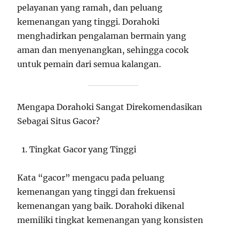
pelayanan yang ramah, dan peluang
kemenangan yang tinggi. Dorahoki
menghadirkan pengalaman bermain yang
aman dan menyenangkan, sehingga cocok
untuk pemain dari semua kalangan.
Mengapa Dorahoki Sangat Direkomendasikan
Sebagai Situs Gacor?
Tingkat Gacor yang Tinggi
Kata “gacor” mengacu pada peluang
kemenangan yang tinggi dan frekuensi
kemenangan yang baik. Dorahoki dikenal
memiliki tingkat kemenangan yang konsisten