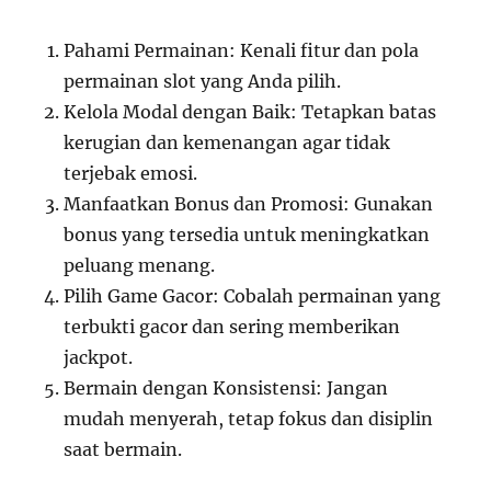
Pahami Permainan: Kenali fitur dan pola
permainan slot yang Anda pilih.
Kelola Modal dengan Baik: Tetapkan batas
kerugian dan kemenangan agar tidak
terjebak emosi.
Manfaatkan Bonus dan Promosi: Gunakan
bonus yang tersedia untuk meningkatkan
peluang menang.
Pilih Game Gacor: Cobalah permainan yang
terbukti gacor dan sering memberikan
jackpot.
Bermain dengan Konsistensi: Jangan
mudah menyerah, tetap fokus dan disiplin
saat bermain.