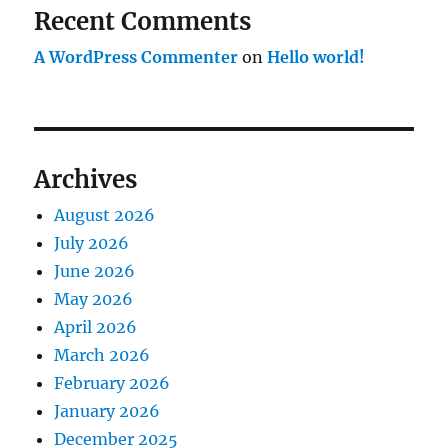
Recent Comments
A WordPress Commenter
on
Hello world!
Archives
August 2026
July 2026
June 2026
May 2026
April 2026
March 2026
February 2026
January 2026
December 2025