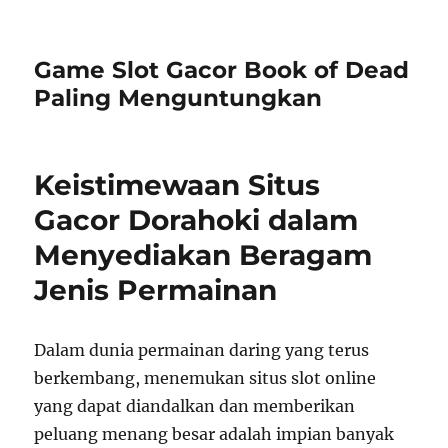
Game Slot Gacor Book of Dead
Paling Menguntungkan
Keistimewaan Situs
Gacor Dorahoki dalam
Menyediakan Beragam
Jenis Permainan
Dalam dunia permainan daring yang terus
berkembang, menemukan situs slot online
yang dapat diandalkan dan memberikan
peluang menang besar adalah impian banyak