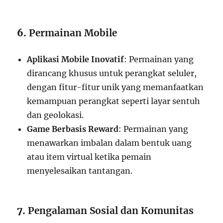
6.
Permainan Mobile
Aplikasi Mobile Inovatif
: Permainan yang
dirancang khusus untuk perangkat seluler,
dengan fitur-fitur unik yang memanfaatkan
kemampuan perangkat seperti layar sentuh
dan geolokasi.
Game Berbasis Reward
: Permainan yang
menawarkan imbalan dalam bentuk uang
atau item virtual ketika pemain
menyelesaikan tantangan.
7.
Pengalaman Sosial dan Komunitas