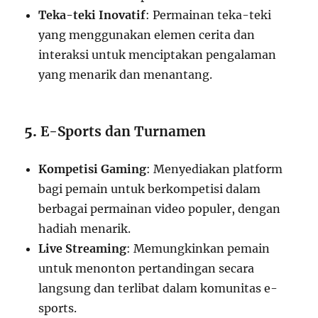
Teka-teki Inovatif
: Permainan teka-teki
yang menggunakan elemen cerita dan
interaksi untuk menciptakan pengalaman
yang menarik dan menantang.
5.
E-Sports dan Turnamen
Kompetisi Gaming
: Menyediakan platform
bagi pemain untuk berkompetisi dalam
berbagai permainan video populer, dengan
hadiah menarik.
Live Streaming
: Memungkinkan pemain
untuk menonton pertandingan secara
langsung dan terlibat dalam komunitas e-
sports.