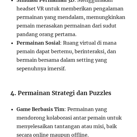
Simulasi Permainan 3D
: Menggunakan
headset VR untuk memberikan pengalaman
permainan yang mendalam, memungkinkan
pemain merasakan permainan dari sudut
pandang orang pertama.
Permainan Sosial
: Ruang virtual di mana
pemain dapat bertemu, berinteraksi, dan
bermain bersama dalam setting yang
sepenuhnya imersif.
4.
Permainan Strategi dan Puzzles
Game Berbasis Tim
: Permainan yang
mendorong kolaborasi antar pemain untuk
menyelesaikan tantangan atau misi, baik
secara online maupun offline.