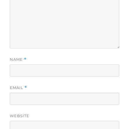
NAME
*
EMAIL
*
WEBSITE