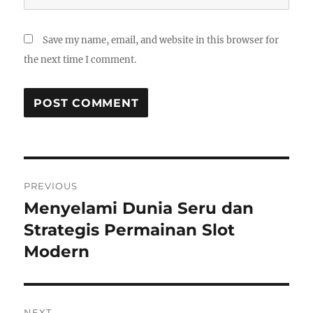
Save my name, email, and website in this browser for
the next time I comment.
Post
PREVIOUS
navigation
Menyelami Dunia Seru dan
Previous
post:
Strategis Permainan Slot
Modern
NEXT