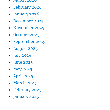
March 2026
February 2026
January 2026
December 2025
November 2025
October 2025
September 2025
August 2025
July 2025
June 2025
May 2025
April 2025
March 2025
February 2025
January 2025