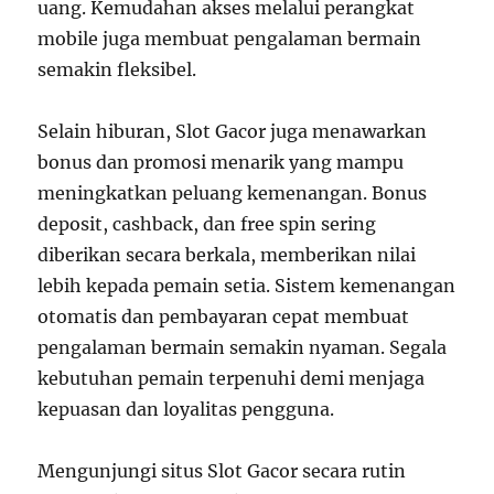
uang. Kemudahan akses melalui perangkat
mobile juga membuat pengalaman bermain
semakin fleksibel.
Selain hiburan, Slot Gacor juga menawarkan
bonus dan promosi menarik yang mampu
meningkatkan peluang kemenangan. Bonus
deposit, cashback, dan free spin sering
diberikan secara berkala, memberikan nilai
lebih kepada pemain setia. Sistem kemenangan
otomatis dan pembayaran cepat membuat
pengalaman bermain semakin nyaman. Segala
kebutuhan pemain terpenuhi demi menjaga
kepuasan dan loyalitas pengguna.
Mengunjungi situs Slot Gacor secara rutin