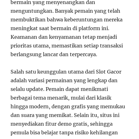
bermain yang menyenangkan dan
menguntungkan. Banyak pemain yang telah
membuktikan bahwa keberuntungan mereka
meningkat saat bermain di platform ini.
Keamanan dan kenyamanan tetap menjadi
prioritas utama, memastikan setiap transaksi
berlangsung lancar dan terpercaya.
Salah satu keunggulan utama dari Slot Gacor
adalah variasi permainan yang lengkap dan
selalu update. Pemain dapat menikmati
berbagai tema menarik, mulai dari klasik
hingga modern, dengan grafis yang memukau
dan suara yang memikat. Selain itu, situs ini
menyediakan fitur demo gratis, sehingga
pemula bisa belajar tanpa risiko kehilangan