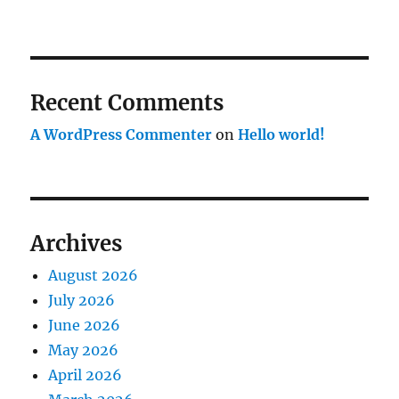
Recent Comments
A WordPress Commenter
on
Hello world!
Archives
August 2026
July 2026
June 2026
May 2026
April 2026