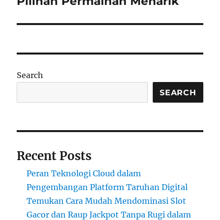
Pilihan Permainan Menarik
Search
SEARCH
Recent Posts
Peran Teknologi Cloud dalam
Pengembangan Platform Taruhan Digital
Temukan Cara Mudah Mendominasi Slot
Gacor dan Raup Jackpot Tanpa Rugi dalam