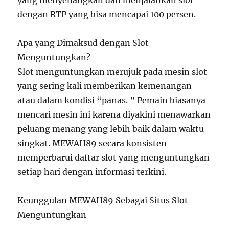
yang menyenangkan dan menjalankan slot
dengan RTP yang bisa mencapai 100 persen.
Apa yang Dimaksud dengan Slot
Menguntungkan?
Slot menguntungkan merujuk pada mesin slot
yang sering kali memberikan kemenangan
atau dalam kondisi “panas. ” Pemain biasanya
mencari mesin ini karena diyakini menawarkan
peluang menang yang lebih baik dalam waktu
singkat. MEWAH89 secara konsisten
memperbarui daftar slot yang menguntungkan
setiap hari dengan informasi terkini.
Keunggulan MEWAH89 Sebagai Situs Slot
Menguntungkan