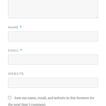
NAME
*
EMAIL
*
WEBSITE
Save my name, email, and website in this browser for
the next time I comment.