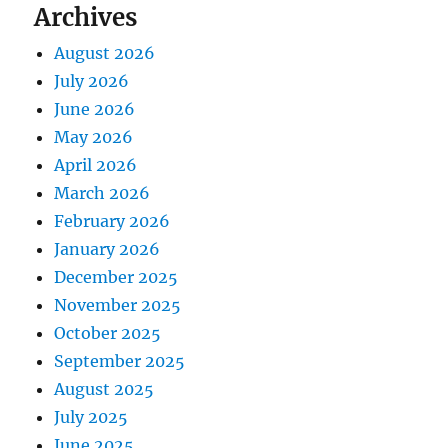
Archives
August 2026
July 2026
June 2026
May 2026
April 2026
March 2026
February 2026
January 2026
December 2025
November 2025
October 2025
September 2025
August 2025
July 2025
June 2025