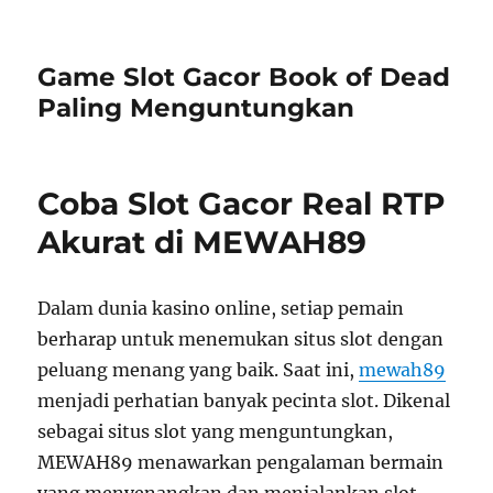
Game Slot Gacor Book of Dead
Paling Menguntungkan
Coba Slot Gacor Real RTP
Akurat di MEWAH89
Dalam dunia kasino online, setiap pemain
berharap untuk menemukan situs slot dengan
peluang menang yang baik. Saat ini,
mewah89
menjadi perhatian banyak pecinta slot. Dikenal
sebagai situs slot yang menguntungkan,
MEWAH89 menawarkan pengalaman bermain