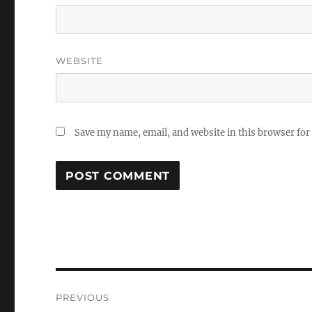
WEBSITE
Save my name, email, and website in this browser for
Post
PREVIOUS