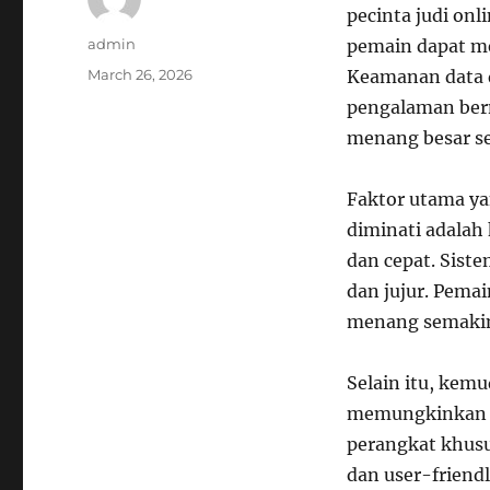
pecinta judi onl
Author
admin
pemain dapat m
Posted
March 26, 2026
Keamanan data d
on
pengalaman ber
menang besar sel
Faktor utama ya
diminati adalah
dan cepat. Sist
dan jujur. Pema
menang semakin 
Selain itu, kem
memungkinkan pe
perangkat khusus
dan user-frien