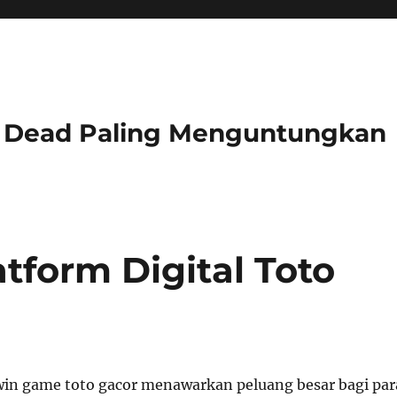
f Dead Paling Menguntungkan
atform Digital Toto
n game toto gacor menawarkan peluang besar bagi par