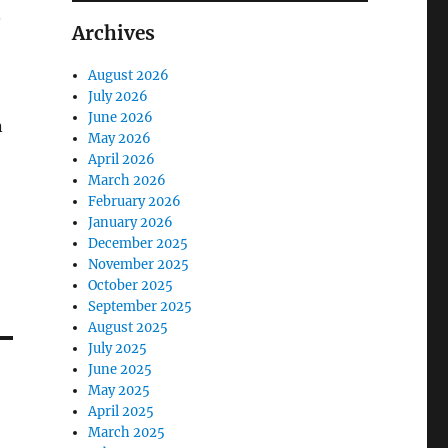
.
Archives
August 2026
July 2026
June 2026
n
May 2026
April 2026
March 2026
February 2026
January 2026
December 2025
November 2025
October 2025
September 2025
August 2025
July 2025
June 2025
May 2025
April 2025
March 2025