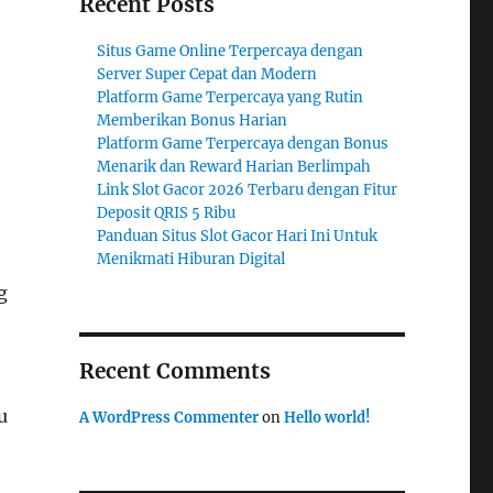
Recent Posts
Situs Game Online Terpercaya dengan
Server Super Cepat dan Modern
Platform Game Terpercaya yang Rutin
Memberikan Bonus Harian
Platform Game Terpercaya dengan Bonus
Menarik dan Reward Harian Berlimpah
Link Slot Gacor 2026 Terbaru dengan Fitur
Deposit QRIS 5 Ribu
Panduan Situs Slot Gacor Hari Ini Untuk
Menikmati Hiburan Digital
g
Recent Comments
u
A WordPress Commenter
on
Hello world!