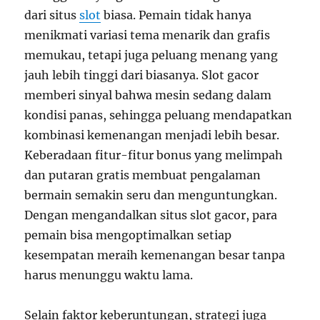
dari situs
slot
biasa. Pemain tidak hanya
menikmati variasi tema menarik dan grafis
memukau, tetapi juga peluang menang yang
jauh lebih tinggi dari biasanya. Slot gacor
memberi sinyal bahwa mesin sedang dalam
kondisi panas, sehingga peluang mendapatkan
kombinasi kemenangan menjadi lebih besar.
Keberadaan fitur-fitur bonus yang melimpah
dan putaran gratis membuat pengalaman
bermain semakin seru dan menguntungkan.
Dengan mengandalkan situs slot gacor, para
pemain bisa mengoptimalkan setiap
kesempatan meraih kemenangan besar tanpa
harus menunggu waktu lama.
Selain faktor keberuntungan, strategi juga