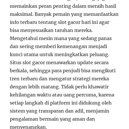
memainkan peran penting dalam meraih hasil
maksimal. Banyak pemain yang memanfaatkan
info terbaru tentang slot gacor hari ini agar
bisa menyesuaikan taruhan mereka.
Mengetahui mesin mana yang sedang panas
dan sering memberi kemenangan menjadi
kunci utama untuk meningkatkan peluang.
Situs slot gacor menawarkan update secara
berkala, sehingga para penjudi bisa mengikuti
tren terbaru dan mengatur strategi mereka
dengan lebih matang. Tidak perlu khawatir
kehilangan waktu atau uang percuma, karena
setiap langkah di platform ini didukung oleh
sistem yang transparan dan adil, menjamin
pengalaman bermain yang aman dan
menyenangkan.