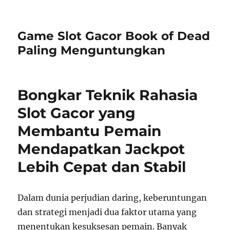
Game Slot Gacor Book of Dead
Paling Menguntungkan
Bongkar Teknik Rahasia
Slot Gacor yang
Membantu Pemain
Mendapatkan Jackpot
Lebih Cepat dan Stabil
Dalam dunia perjudian daring, keberuntungan
dan strategi menjadi dua faktor utama yang
menentukan kesuksesan pemain. Banyak