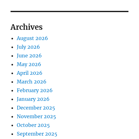
Archives
August 2026
July 2026
June 2026
May 2026
April 2026
March 2026
February 2026
January 2026
December 2025
November 2025
October 2025
September 2025