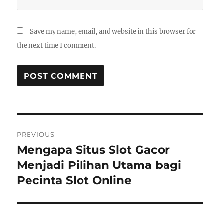
Save my name, email, and website in this browser for
the next time I comment.
Post
PREVIOUS
navigation
Mengapa Situs Slot Gacor
Previous
post:
Menjadi Pilihan Utama bagi
Pecinta Slot Online