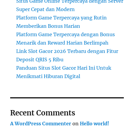
Situs Game Online Terpercaya dengan Server
Super Cepat dan Modern
Platform Game Terpercaya yang Rutin
Memberikan Bonus Harian
Platform Game Terpercaya dengan Bonus
Menarik dan Reward Harian Berlimpah
Link Slot Gacor 2026 Terbaru dengan Fitur
Deposit QRIS 5 Ribu
Panduan Situs Slot Gacor Hari Ini Untuk
Menikmati Hiburan Digital
Recent Comments
A WordPress Commenter
on
Hello world!