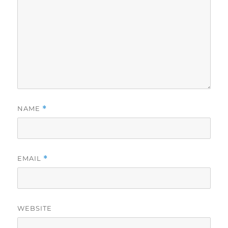
NAME
*
EMAIL
*
WEBSITE