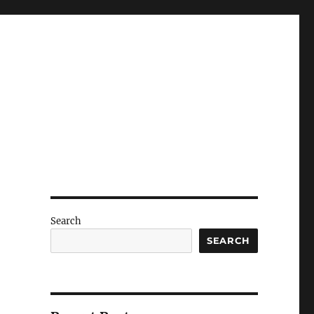
Search
SEARCH