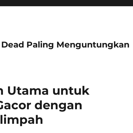
f Dead Paling Menguntungkan
an Utama untuk
Gacor dengan
limpah