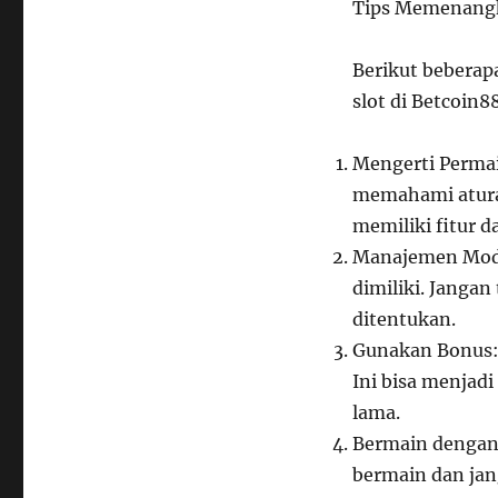
Tips Memenangk
Berikut beberap
slot di Betcoin8
Mengerti Perma
memahami atura
memiliki fitur d
Manajemen Moda
dimiliki. Janga
ditentukan.
Gunakan Bonus: 
Ini bisa menja
lama.
Bermain dengan 
bermain dan jan