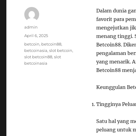
Dalam dunia gam
favorit para pe
Author
admin
mengejutkan jik
Posted
April 6, 2025
menang tinggi. S
on
Tags
betcoin
,
betcoin88
,
Betcoin88. Dike
betcoinasia
,
slot betcoin
,
pengalaman be
slot betcoin88
,
slot
yang menarik. A
betcoinasia
Betcoin88 menja
Keunggulan Bet
Tingginya Pelu
Satu hal yang m
peluang untuk m