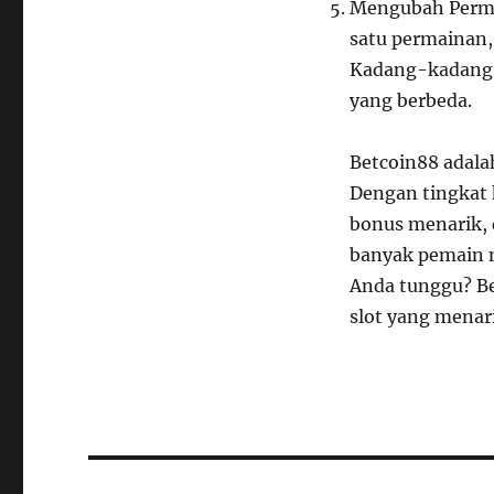
Mengubah Perma
satu permainan,
Kadang-kadang,
yang berbeda.
Betcoin88 adala
Dengan tingkat 
bonus menarik, 
banyak pemain m
Anda tunggu? B
slot yang mena