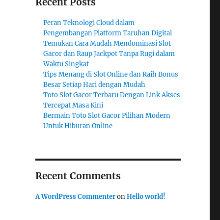
Recent Posts
Peran Teknologi Cloud dalam
Pengembangan Platform Taruhan Digital
Temukan Cara Mudah Mendominasi Slot
Gacor dan Raup Jackpot Tanpa Rugi dalam
Waktu Singkat
Tips Menang di Slot Online dan Raih Bonus
Besar Setiap Hari dengan Mudah
Toto Slot Gacor Terbaru Dengan Link Akses
Tercepat Masa Kini
Bermain Toto Slot Gacor Pilihan Modern
Untuk Hiburan Online
Recent Comments
A WordPress Commenter
on
Hello world!