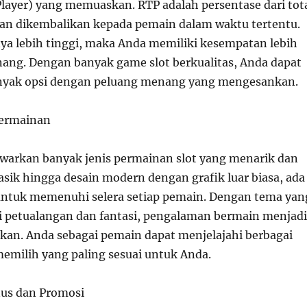
Player) yang memuaskan. RTP adalah persentase dari tot
an dikembalikan kepada pemain dalam waktu tertentu.
nya lebih tinggi, maka Anda memiliki kesempatan lebih
ang. Dengan banyak game slot berkualitas, Anda dapat
ak opsi dengan peluang menang yang mengesankan.
Permainan
arkan banyak jenis permainan slot yang menarik dan
klasik hingga desain modern dengan grafik luar biasa, ada
untuk memenuhi selera setiap pemain. Dengan tema yan
i petualangan dan fantasi, pengalaman bermain menjadi
kan. Anda sebagai pemain dapat menjelajahi berbagai
memilih yang paling sesuai untuk Anda.
us dan Promosi