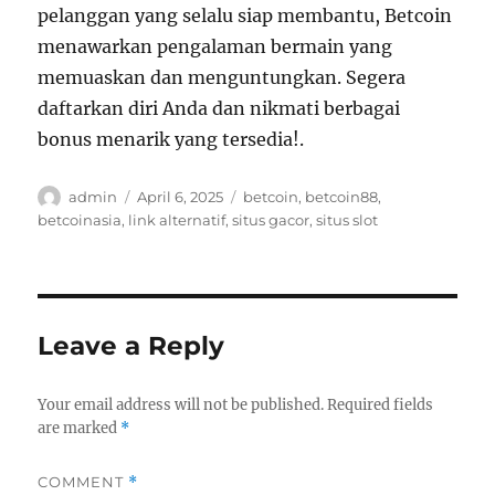
pelanggan yang selalu siap membantu, Betcoin
menawarkan pengalaman bermain yang
memuaskan dan menguntungkan. Segera
daftarkan diri Anda dan nikmati berbagai
bonus menarik yang tersedia!.
Author
Posted
Tags
admin
April 6, 2025
betcoin
,
betcoin88
,
on
betcoinasia
,
link alternatif
,
situs gacor
,
situs slot
Leave a Reply
Your email address will not be published.
Required fields
are marked
*
COMMENT
*