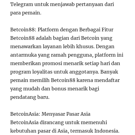
Telegram untuk menjawab pertanyaan dari
para pemain.
Betcoin88: Platform dengan Berbagai Fitur
Betcoin88 adalah bagian dari Betcoin yang
menawarkan layanan lebih khusus. Dengan
antarmuka yang ramah pengguna, platform ini
memberikan promosi menarik setiap hari dan
program loyalitas untuk anggotanya. Banyak
pemain memilih Betcoin88 karena mendaftar
yang mudah dan bonus menarik bagi
pendatang baru.
BetcoinAsia: Menyasar Pasar Asia
BetcoinAsia dirancang untuk memenuhi
kebutuhan pasar di Asia, termasuk Indonesia.