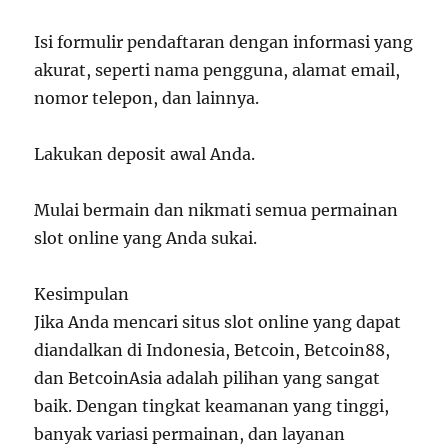
Isi formulir pendaftaran dengan informasi yang
akurat, seperti nama pengguna, alamat email,
nomor telepon, dan lainnya.
Lakukan deposit awal Anda.
Mulai bermain dan nikmati semua permainan
slot online yang Anda sukai.
Kesimpulan
Jika Anda mencari situs slot online yang dapat
diandalkan di Indonesia, Betcoin, Betcoin88,
dan BetcoinAsia adalah pilihan yang sangat
baik. Dengan tingkat keamanan yang tinggi,
banyak variasi permainan, dan layanan