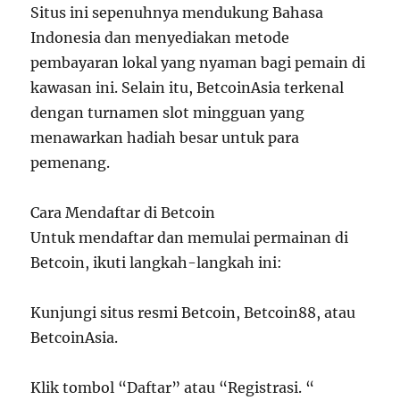
Situs ini sepenuhnya mendukung Bahasa
Indonesia dan menyediakan metode
pembayaran lokal yang nyaman bagi pemain di
kawasan ini. Selain itu, BetcoinAsia terkenal
dengan turnamen slot mingguan yang
menawarkan hadiah besar untuk para
pemenang.
Cara Mendaftar di Betcoin
Untuk mendaftar dan memulai permainan di
Betcoin, ikuti langkah-langkah ini:
Kunjungi situs resmi Betcoin, Betcoin88, atau
BetcoinAsia.
Klik tombol “Daftar” atau “Registrasi. “