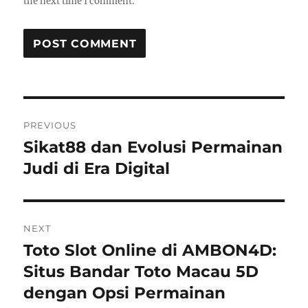
the next time I comment.
Post
PREVIOUS
navigation
Sikat88 dan Evolusi Permainan
Previous
post:
Judi di Era Digital
NEXT
Toto Slot Online di AMBON4D:
Next
post:
Situs Bandar Toto Macau 5D
dengan Opsi Permainan