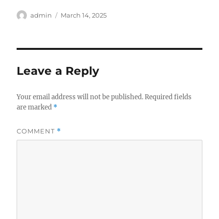
Author
Posted
admin
March 14, 2025
on
Leave a Reply
Your email address will not be published.
Required fields
are marked
*
COMMENT
*