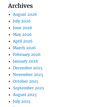
Archives
August 2026
July 2026
June 2026
May 2026
April 2026
March 2026
February 2026
January 2026
December 2025
November 2025
October 2025
September 2025
August 2025
July 2025