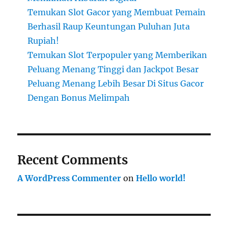
Temukan Slot Gacor yang Membuat Pemain
Berhasil Raup Keuntungan Puluhan Juta
Rupiah!
Temukan Slot Terpopuler yang Memberikan
Peluang Menang Tinggi dan Jackpot Besar
Peluang Menang Lebih Besar Di Situs Gacor
Dengan Bonus Melimpah
Recent Comments
A WordPress Commenter
on
Hello world!