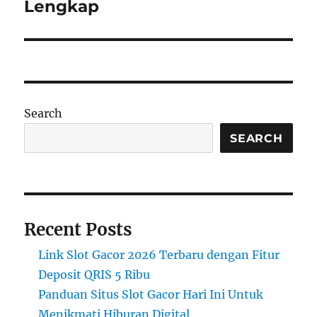
Lengkap
Search
SEARCH
Recent Posts
Link Slot Gacor 2026 Terbaru dengan Fitur
Deposit QRIS 5 Ribu
Panduan Situs Slot Gacor Hari Ini Untuk
Menikmati Hiburan Digital