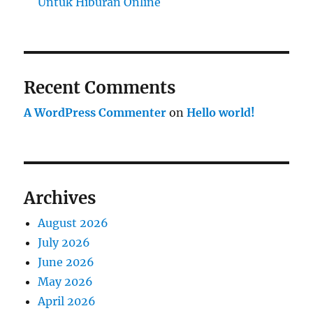
Untuk Hiburan Online
Recent Comments
A WordPress Commenter
on
Hello world!
Archives
August 2026
July 2026
June 2026
May 2026
April 2026