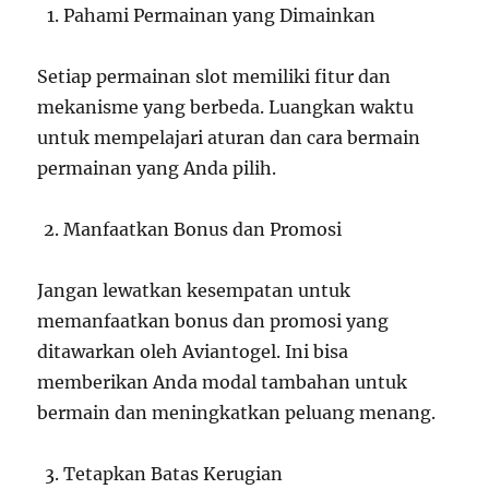
Pahami Permainan yang Dimainkan
Setiap permainan slot memiliki fitur dan
mekanisme yang berbeda. Luangkan waktu
untuk mempelajari aturan dan cara bermain
permainan yang Anda pilih.
Manfaatkan Bonus dan Promosi
Jangan lewatkan kesempatan untuk
memanfaatkan bonus dan promosi yang
ditawarkan oleh Aviantogel. Ini bisa
memberikan Anda modal tambahan untuk
bermain dan meningkatkan peluang menang.
Tetapkan Batas Kerugian