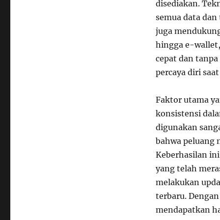
disediakan. Tek
semua data dan 
juga mendukung 
hingga e-wallet
cepat dan tanp
percaya diri saa
Faktor utama ya
konsistensi da
digunakan sanga
bahwa peluang m
Keberhasilan in
yang telah meras
melakukan updat
terbaru. Dengan
mendapatkan has