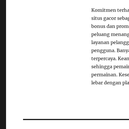
Komitmen terha
situs gacor seba
bonus dan promo
peluang menang
layanan pelangg
pengguna. Banya
terpercaya. Keam
sehingga pemain
permainan. Kes
lebar dengan pla