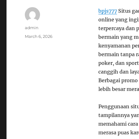
bpjs777
Situs ga
online yang ing
Author
admin
terpercaya dan 
Posted
March 6, 2026
bermain yang 
on
kenyamanan pen
bermain tanpa ra
poker, dan sport
canggih dan lay
Berbagai promo 
lebih besar mer
Penggunaan sit
tampilannya yan
memahami cara 
merasa puas kar