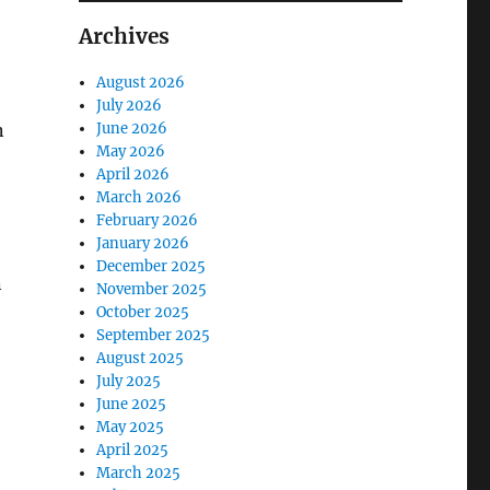
Archives
August 2026
July 2026
n
June 2026
May 2026
April 2026
March 2026
February 2026
January 2026
December 2025
n
November 2025
October 2025
September 2025
August 2025
July 2025
June 2025
May 2025
April 2025
March 2025