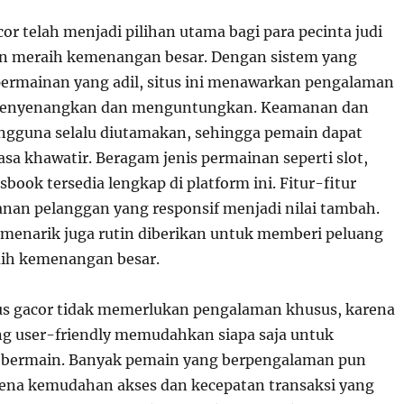
cor telah menjadi pilihan utama bagi para pecinta judi
in meraih kemenangan besar. Dengan sistem yang
permainan yang adil, situs ini menawarkan pengalaman
menyenangkan dan menguntungkan. Keamanan dan
gguna selalu diutamakan, sehingga pemain dapat
sa khawatir. Beragam jenis permainan seperti slot,
sbook tersedia lengkap di platform ini. Fitur-fitur
anan pelanggan yang responsif menjadi nilai tambah.
menarik juga rutin diberikan untuk memberi peluang
aih kemenangan besar.
us gacor tidak memerlukan pengalaman khusus, karena
g user-friendly memudahkan siapa saja untuk
bermain. Banyak pemain yang berpengalaman pun
ena kemudahan akses dan kecepatan transaksi yang