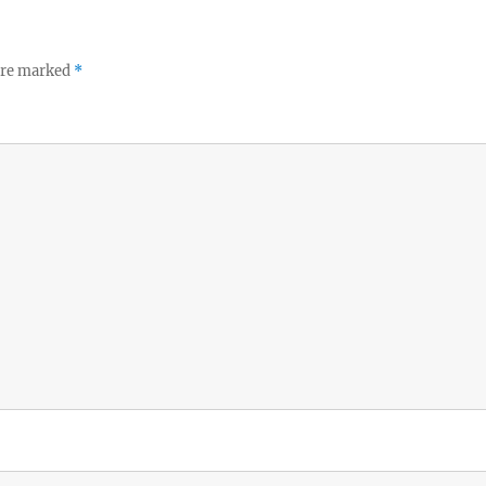
 are marked
*