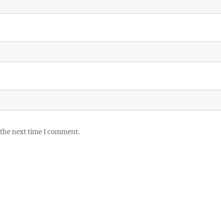
 the next time I comment.